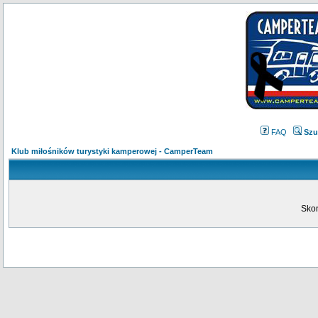
FAQ
Szu
Klub miłośników turystyki kamperowej - CamperTeam
Skon