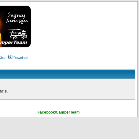
Chat
Download
ację.
Facebook/CamperTeam