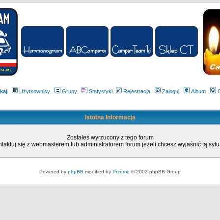
kaj
Użytkownicy
Grupy
Statystyki
Rejestracja
Zaloguj
Album
Istotna Informacja
Zostałeś wyrzucony z tego forum
taktuj się z webmasterem lub administratorem forum jeżeli chcesz wyjaśnić tą sytu
Powered by
phpBB
modified by
Przemo
© 2003 phpBB Group