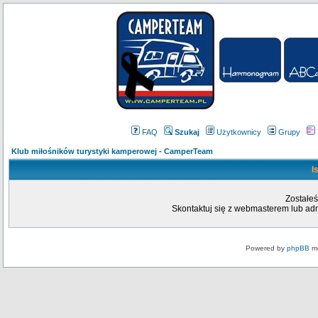
FAQ
Szukaj
Użytkownicy
Grupy
Klub miłośników turystyki kamperowej - CamperTeam
I
Zostałeś
Skontaktuj się z webmasterem lub admi
Powered by
phpBB
mo