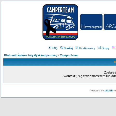
FAQ
Szukaj
Użytkownicy
Grupy
Klub miłośników turystyki kamperowej - CamperTeam
I
Zostałeś
Skontaktuj się z webmasterem lub admi
Powered by
phpBB
mo