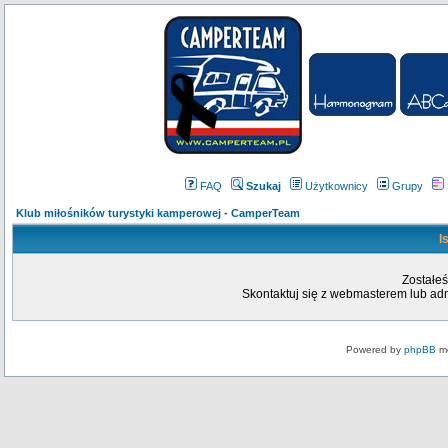
FAQ
Szukaj
Użytkownicy
Grupy
Klub miłośników turystyki kamperowej - CamperTeam
I
Zostałeś
Skontaktuj się z webmasterem lub admi
Powered by
phpBB
mo