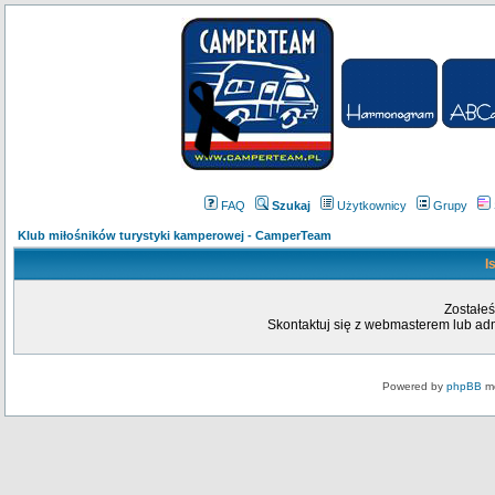
FAQ
Szukaj
Użytkownicy
Grupy
Klub miłośników turystyki kamperowej - CamperTeam
I
Zostałeś
Skontaktuj się z webmasterem lub admi
Powered by
phpBB
mo