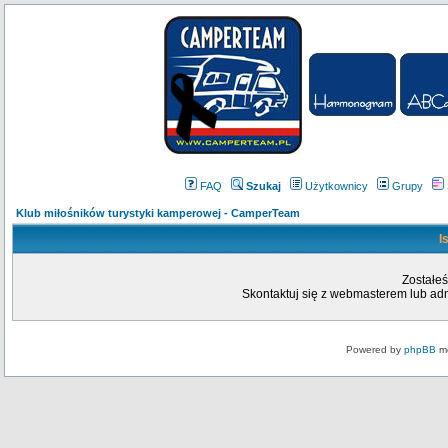
FAQ
Szukaj
Użytkownicy
Grupy
Klub miłośników turystyki kamperowej - CamperTeam
I
Zostałeś
Skontaktuj się z webmasterem lub admi
Powered by
phpBB
mo