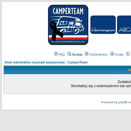
FAQ
Szukaj
Użytkownicy
Grupy
Klub miłośników turystyki kamperowej - CamperTeam
I
Zostałeś
Skontaktuj się z webmasterem lub admi
Powered by
phpBB
mo