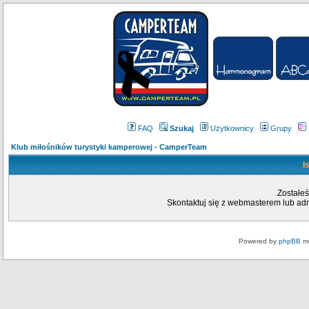
FAQ
Szukaj
Użytkownicy
Grupy
Klub miłośników turystyki kamperowej - CamperTeam
I
Zostałeś
Skontaktuj się z webmasterem lub admi
Powered by
phpBB
mo