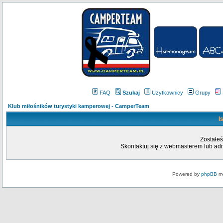
FAQ
Szukaj
Użytkownicy
Grupy
Klub miłośników turystyki kamperowej - CamperTeam
I
Zostałeś
Skontaktuj się z webmasterem lub admi
Powered by
phpBB
mo