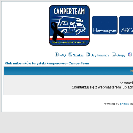
FAQ
Szukaj
Użytkownicy
Grupy
Klub miłośników turystyki kamperowej - CamperTeam
I
Zostałeś
Skontaktuj się z webmasterem lub admi
Powered by
phpBB
mo