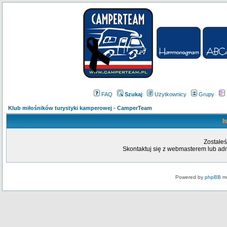
FAQ
Szukaj
Użytkownicy
Grupy
Klub miłośników turystyki kamperowej - CamperTeam
I
Zostałeś
Skontaktuj się z webmasterem lub admi
Powered by
phpBB
mo