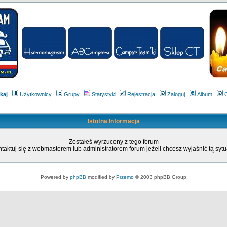
kaj
Użytkownicy
Grupy
Statystyki
Rejestracja
Zaloguj
Album
Istotna Informacja
Zostałeś wyrzucony z tego forum
taktuj się z webmasterem lub administratorem forum jeżeli chcesz wyjaśnić tą sytu
Powered by
phpBB
modified by
Przemo
© 2003 phpBB Group