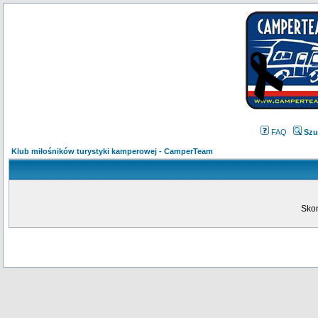
FAQ
Szu
Klub miłośników turystyki kamperowej - CamperTeam
Skon