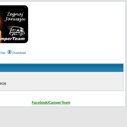
Chat
Download
ację.
Facebook/CamperTeam