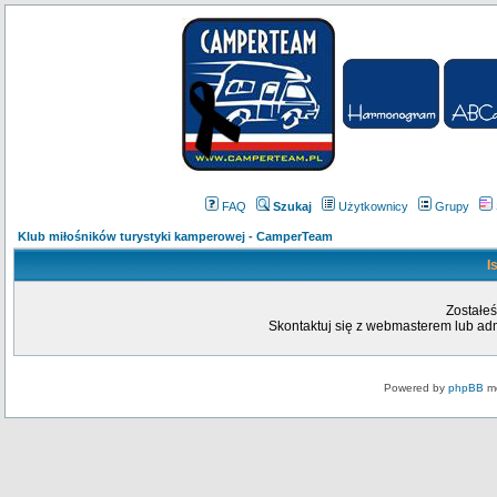
FAQ
Szukaj
Użytkownicy
Grupy
Klub miłośników turystyki kamperowej - CamperTeam
I
Zostałeś
Skontaktuj się z webmasterem lub admi
Powered by
phpBB
mo