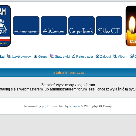
kaj
Użytkownicy
Grupy
Statystyki
Rejestracja
Zaloguj
Album
Istotna Informacja
Zostałeś wyrzucony z tego forum
taktuj się z webmasterem lub administratorem forum jeżeli chcesz wyjaśnić tą sytu
Powered by
phpBB
modified by
Przemo
© 2003 phpBB Group