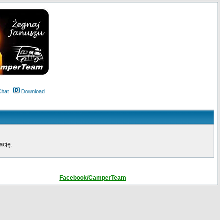
Chat
Download
ację.
Facebook/CamperTeam