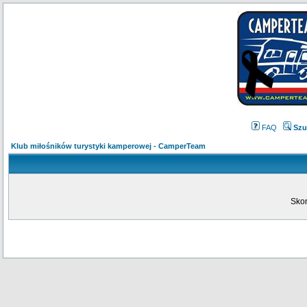
FAQ
Szu
Klub miłośników turystyki kamperowej - CamperTeam
Skon