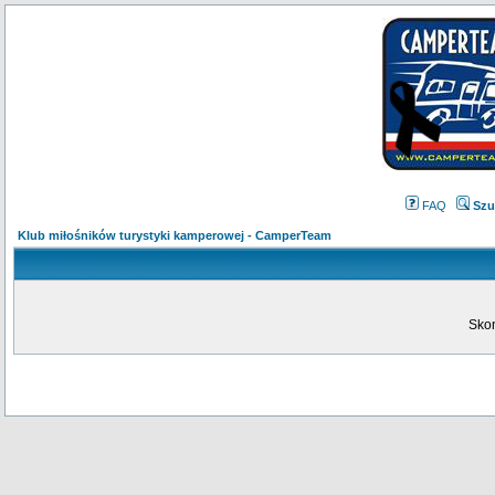
FAQ
Szu
Klub miłośników turystyki kamperowej - CamperTeam
Skon