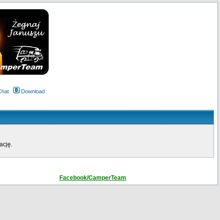
Chat
Download
ację.
Facebook/CamperTeam