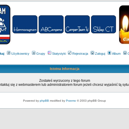
kaj
Użytkownicy
Grupy
Statystyki
Rejestracja
Zaloguj
Album
Istotna Informacja
Zostałeś wyrzucony z tego forum
taktuj się z webmasterem lub administratorem forum jeżeli chcesz wyjaśnić tą sytu
Powered by
phpBB
modified by
Przemo
© 2003 phpBB Group