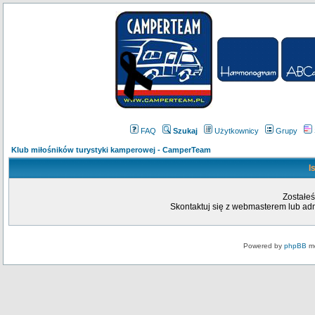
FAQ
Szukaj
Użytkownicy
Grupy
Klub miłośników turystyki kamperowej - CamperTeam
I
Zostałeś
Skontaktuj się z webmasterem lub admi
Powered by
phpBB
mo