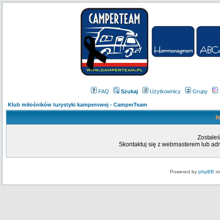
FAQ
Szukaj
Użytkownicy
Grupy
Klub miłośników turystyki kamperowej - CamperTeam
I
Zostałeś
Skontaktuj się z webmasterem lub admi
Powered by
phpBB
mo