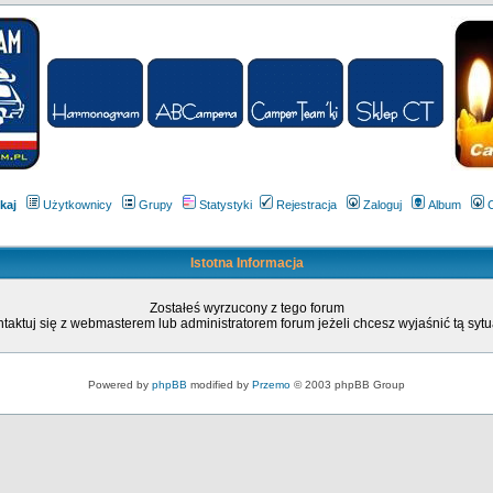
kaj
Użytkownicy
Grupy
Statystyki
Rejestracja
Zaloguj
Album
Istotna Informacja
Zostałeś wyrzucony z tego forum
taktuj się z webmasterem lub administratorem forum jeżeli chcesz wyjaśnić tą sytu
Powered by
phpBB
modified by
Przemo
© 2003 phpBB Group