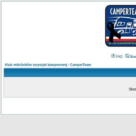
FAQ
Szu
Klub miłośników turystyki kamperowej - CamperTeam
Skon