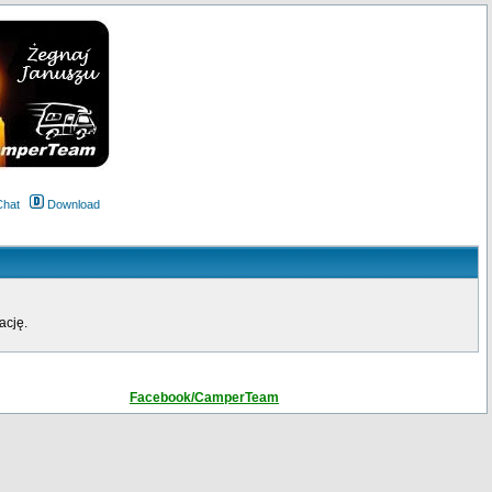
Chat
Download
ację.
Facebook/CamperTeam