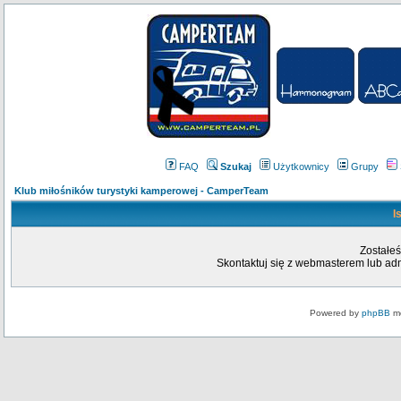
FAQ
Szukaj
Użytkownicy
Grupy
Klub miłośników turystyki kamperowej - CamperTeam
I
Zostałeś
Skontaktuj się z webmasterem lub admi
Powered by
phpBB
mo