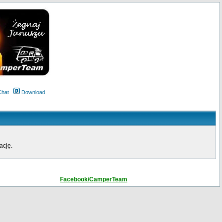
Chat
Download
ację.
Facebook/CamperTeam