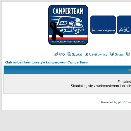
FAQ
Szukaj
Użytkownicy
Grupy
Klub miłośników turystyki kamperowej - CamperTeam
I
Zostałeś
Skontaktuj się z webmasterem lub admi
Powered by
phpBB
mo