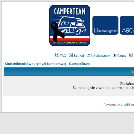
FAQ
Szukaj
Użytkownicy
Grupy
Klub miłośników turystyki kamperowej - CamperTeam
I
Zostałeś
Skontaktuj się z webmasterem lub admi
Powered by
phpBB
mo