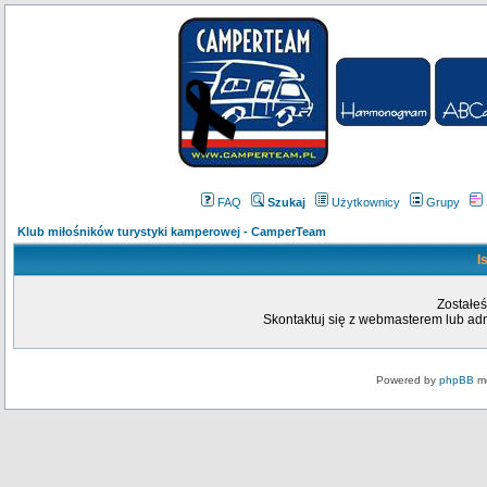
FAQ
Szukaj
Użytkownicy
Grupy
Klub miłośników turystyki kamperowej - CamperTeam
I
Zostałeś
Skontaktuj się z webmasterem lub admi
Powered by
phpBB
mo