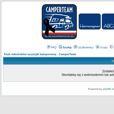
FAQ
Szukaj
Użytkownicy
Grupy
Klub miłośników turystyki kamperowej - CamperTeam
I
Zostałeś
Skontaktuj się z webmasterem lub admi
Powered by
phpBB
mo