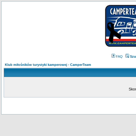
FAQ
Szu
Klub miłośników turystyki kamperowej - CamperTeam
Skon