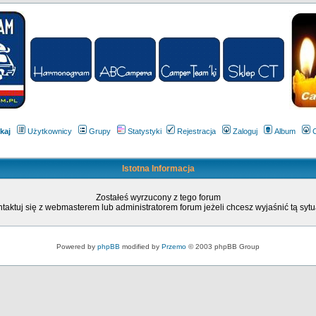
kaj
Użytkownicy
Grupy
Statystyki
Rejestracja
Zaloguj
Album
Istotna Informacja
Zostałeś wyrzucony z tego forum
taktuj się z webmasterem lub administratorem forum jeżeli chcesz wyjaśnić tą sytu
Powered by
phpBB
modified by
Przemo
© 2003 phpBB Group