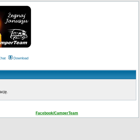
Chat
Download
ację.
Facebook/CamperTeam