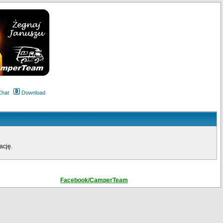
Chat
Download
ację.
Facebook/CamperTeam