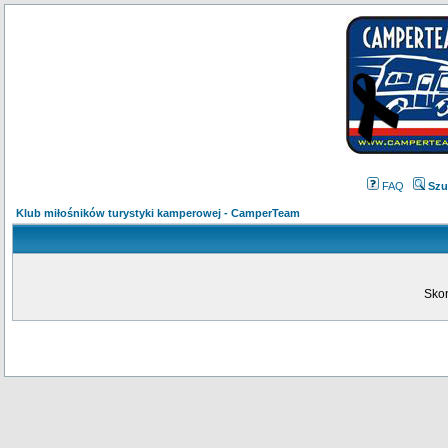
FAQ
Szu
Klub miłośników turystyki kamperowej - CamperTeam
Skon