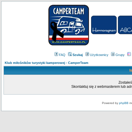
FAQ
Szukaj
Użytkownicy
Grupy
Klub miłośników turystyki kamperowej - CamperTeam
I
Zostałeś
Skontaktuj się z webmasterem lub admi
Powered by
phpBB
mo