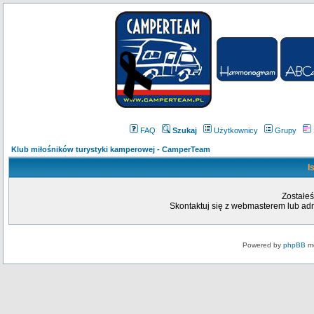
FAQ
Szukaj
Użytkownicy
Grupy
Klub miłośników turystyki kamperowej - CamperTeam
I
Zostałeś
Skontaktuj się z webmasterem lub admi
Powered by
phpBB
mo