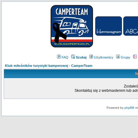
FAQ
Szukaj
Użytkownicy
Grupy
Klub miłośników turystyki kamperowej - CamperTeam
I
Zostałeś
Skontaktuj się z webmasterem lub admi
Powered by
phpBB
mo