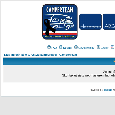
FAQ
Szukaj
Użytkownicy
Grupy
Klub miłośników turystyki kamperowej - CamperTeam
I
Zostałeś
Skontaktuj się z webmasterem lub admi
Powered by
phpBB
mo