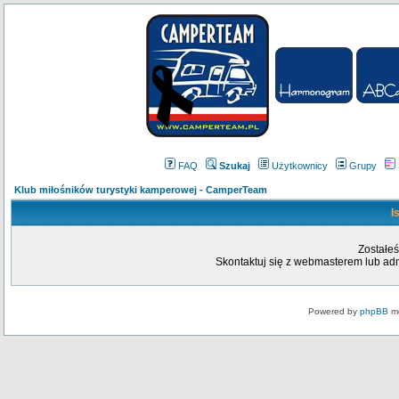
FAQ
Szukaj
Użytkownicy
Grupy
Klub miłośników turystyki kamperowej - CamperTeam
I
Zostałeś
Skontaktuj się z webmasterem lub admi
Powered by
phpBB
mo