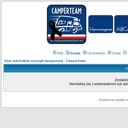
FAQ
Szukaj
Użytkownicy
Grupy
Klub miłośników turystyki kamperowej - CamperTeam
I
Zostałeś
Skontaktuj się z webmasterem lub admi
Powered by
phpBB
mo