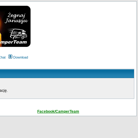
Chat
Download
ację.
Facebook/CamperTeam