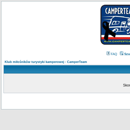
FAQ
Szu
Klub miłośników turystyki kamperowej - CamperTeam
Skon