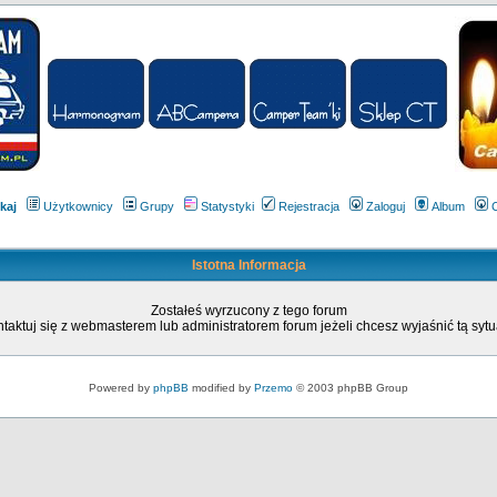
kaj
Użytkownicy
Grupy
Statystyki
Rejestracja
Zaloguj
Album
Istotna Informacja
Zostałeś wyrzucony z tego forum
taktuj się z webmasterem lub administratorem forum jeżeli chcesz wyjaśnić tą sytu
Powered by
phpBB
modified by
Przemo
© 2003 phpBB Group