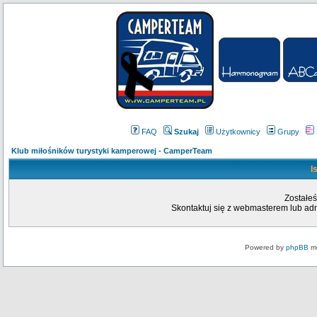
FAQ
Szukaj
Użytkownicy
Grupy
Klub miłośników turystyki kamperowej - CamperTeam
I
Zostałeś
Skontaktuj się z webmasterem lub admi
Powered by
phpBB
mo