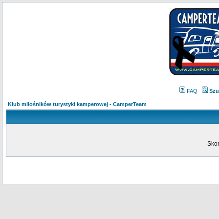
FAQ
Szu
Klub miłośników turystyki kamperowej - CamperTeam
Skon