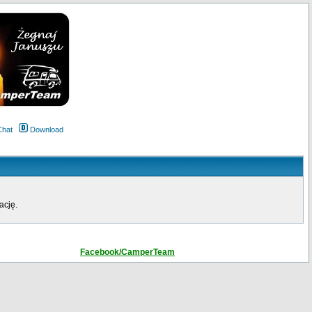
Chat
Download
ację.
Facebook/CamperTeam