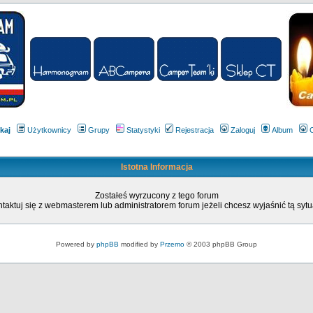
kaj
Użytkownicy
Grupy
Statystyki
Rejestracja
Zaloguj
Album
Istotna Informacja
Zostałeś wyrzucony z tego forum
taktuj się z webmasterem lub administratorem forum jeżeli chcesz wyjaśnić tą sytu
Powered by
phpBB
modified by
Przemo
© 2003 phpBB Group