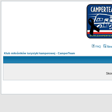
FAQ
Szu
Klub miłośników turystyki kamperowej - CamperTeam
Skon