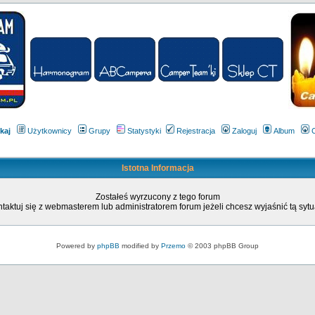
kaj
Użytkownicy
Grupy
Statystyki
Rejestracja
Zaloguj
Album
Istotna Informacja
Zostałeś wyrzucony z tego forum
taktuj się z webmasterem lub administratorem forum jeżeli chcesz wyjaśnić tą sytu
Powered by
phpBB
modified by
Przemo
© 2003 phpBB Group