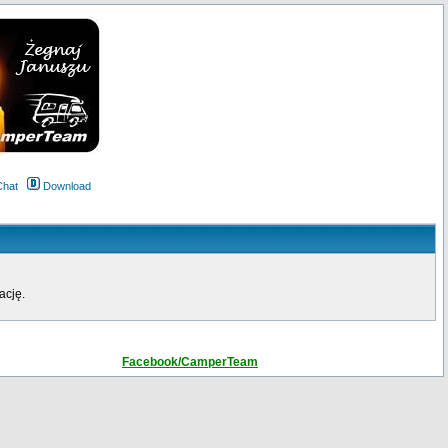
Chat
Download
ację.
Facebook/CamperTeam