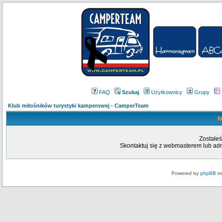
FAQ
Szukaj
Użytkownicy
Grupy
Klub miłośników turystyki kamperowej - CamperTeam
I
Zostałeś
Skontaktuj się z webmasterem lub admi
Powered by
phpBB
mo