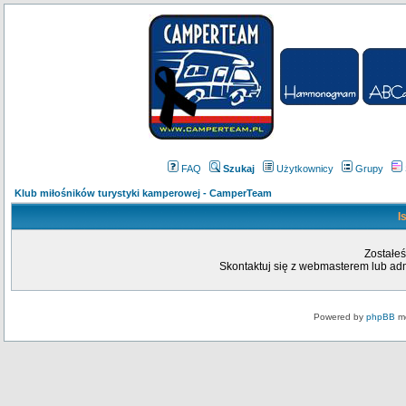
FAQ
Szukaj
Użytkownicy
Grupy
Klub miłośników turystyki kamperowej - CamperTeam
I
Zostałeś
Skontaktuj się z webmasterem lub admi
Powered by
phpBB
mo