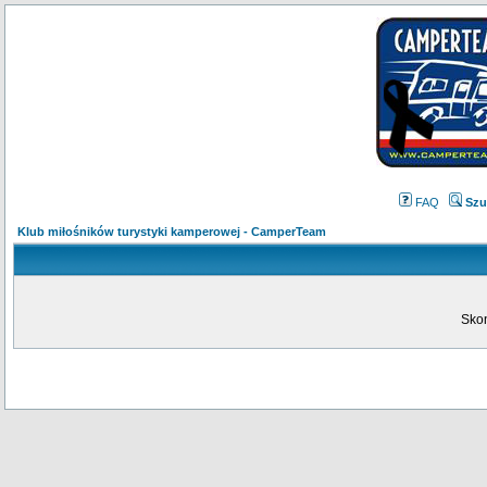
FAQ
Szu
Klub miłośników turystyki kamperowej - CamperTeam
Skon