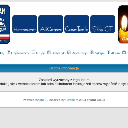
kaj
Użytkownicy
Grupy
Statystyki
Rejestracja
Zaloguj
Album
Istotna Informacja
Zostałeś wyrzucony z tego forum
taktuj się z webmasterem lub administratorem forum jeżeli chcesz wyjaśnić tą sytu
Powered by
phpBB
modified by
Przemo
© 2003 phpBB Group