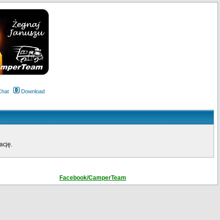
Chat
Download
ację.
Facebook/CamperTeam