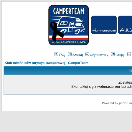
FAQ
Szukaj
Użytkownicy
Grupy
Klub miłośników turystyki kamperowej - CamperTeam
I
Zostałeś
Skontaktuj się z webmasterem lub admi
Powered by
phpBB
mo