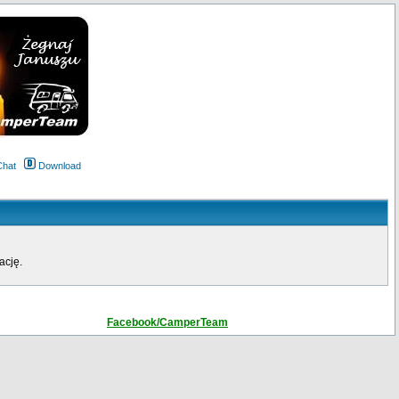
Chat
Download
ację.
Facebook/CamperTeam