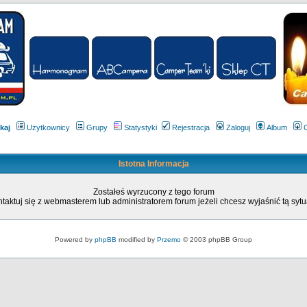
kaj
Użytkownicy
Grupy
Statystyki
Rejestracja
Zaloguj
Album
Istotna Informacja
Zostałeś wyrzucony z tego forum
taktuj się z webmasterem lub administratorem forum jeżeli chcesz wyjaśnić tą sytu
Powered by
phpBB
modified by
Przemo
© 2003 phpBB Group