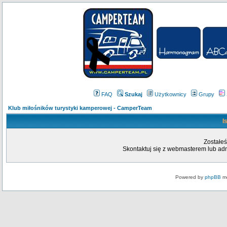
FAQ
Szukaj
Użytkownicy
Grupy
Klub miłośników turystyki kamperowej - CamperTeam
I
Zostałeś
Skontaktuj się z webmasterem lub admi
Powered by
phpBB
mo