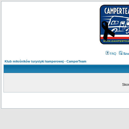
FAQ
Szu
Klub miłośników turystyki kamperowej - CamperTeam
Skon