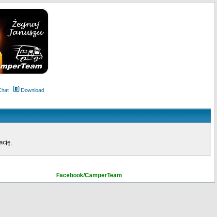
Chat
Download
ację.
Facebook/CamperTeam