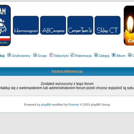
kaj
Użytkownicy
Grupy
Statystyki
Rejestracja
Zaloguj
Album
Istotna Informacja
Zostałeś wyrzucony z tego forum
taktuj się z webmasterem lub administratorem forum jeżeli chcesz wyjaśnić tą sytu
Powered by
phpBB
modified by
Przemo
© 2003 phpBB Group