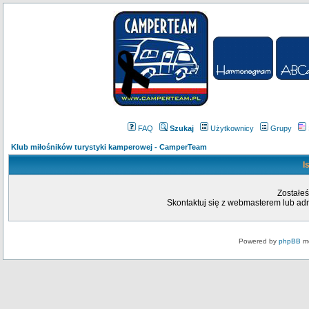
FAQ
Szukaj
Użytkownicy
Grupy
Klub miłośników turystyki kamperowej - CamperTeam
I
Zostałeś
Skontaktuj się z webmasterem lub admi
Powered by
phpBB
mo