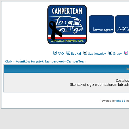
FAQ
Szukaj
Użytkownicy
Grupy
Klub miłośników turystyki kamperowej - CamperTeam
I
Zostałeś
Skontaktuj się z webmasterem lub admi
Powered by
phpBB
mo