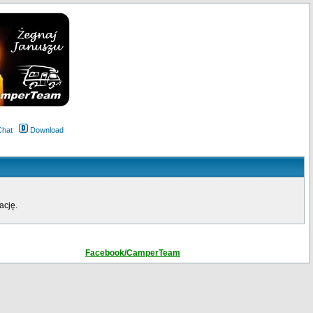
Chat
Download
ację.
Facebook/CamperTeam