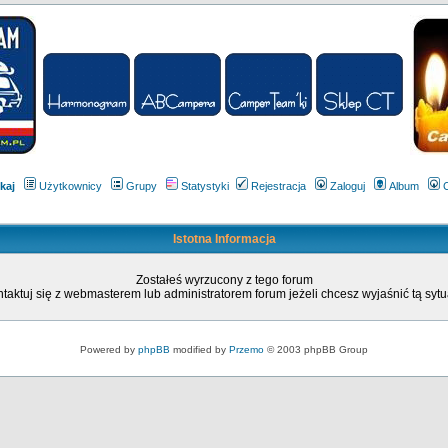
kaj
Użytkownicy
Grupy
Statystyki
Rejestracja
Zaloguj
Album
Istotna Informacja
Zostałeś wyrzucony z tego forum
taktuj się z webmasterem lub administratorem forum jeżeli chcesz wyjaśnić tą sytu
Powered by
phpBB
modified by
Przemo
© 2003 phpBB Group