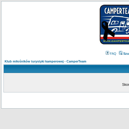
FAQ
Szu
Klub miłośników turystyki kamperowej - CamperTeam
Skon