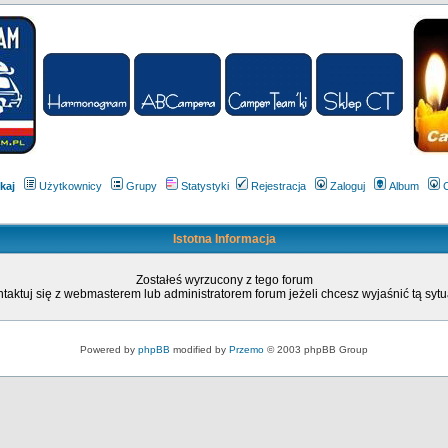
kaj
Użytkownicy
Grupy
Statystyki
Rejestracja
Zaloguj
Album
Istotna Informacja
Zostałeś wyrzucony z tego forum
taktuj się z webmasterem lub administratorem forum jeżeli chcesz wyjaśnić tą sytu
Powered by
phpBB
modified by
Przemo
© 2003 phpBB Group