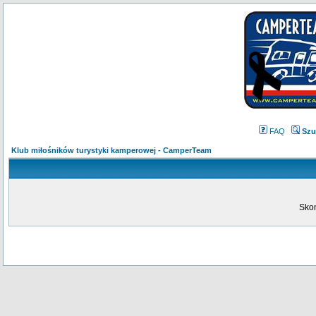
FAQ
Szu
Klub miłośników turystyki kamperowej - CamperTeam
Skon