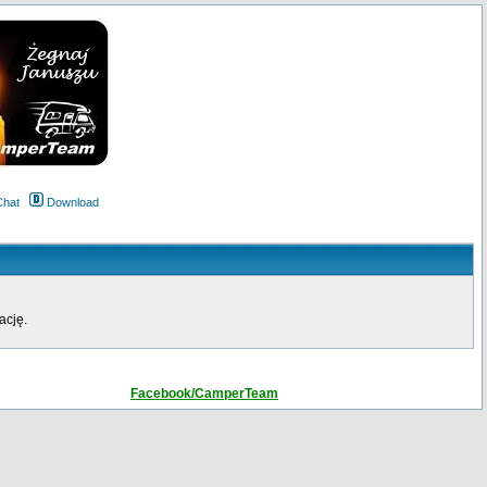
Chat
Download
ację.
Facebook/CamperTeam