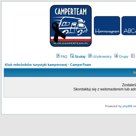
FAQ
Szukaj
Użytkownicy
Grupy
Klub miłośników turystyki kamperowej - CamperTeam
I
Zostałeś
Skontaktuj się z webmasterem lub admi
Powered by
phpBB
mo