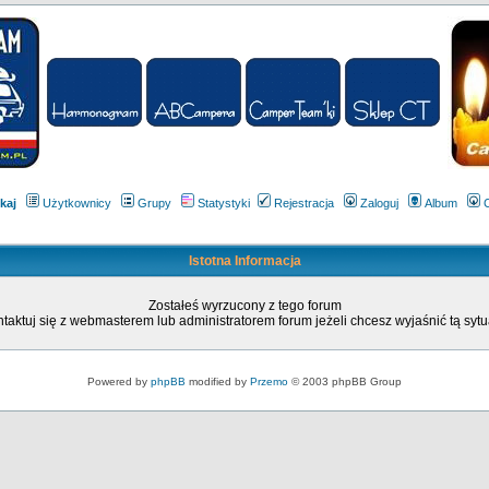
kaj
Użytkownicy
Grupy
Statystyki
Rejestracja
Zaloguj
Album
Istotna Informacja
Zostałeś wyrzucony z tego forum
taktuj się z webmasterem lub administratorem forum jeżeli chcesz wyjaśnić tą sytu
Powered by
phpBB
modified by
Przemo
© 2003 phpBB Group