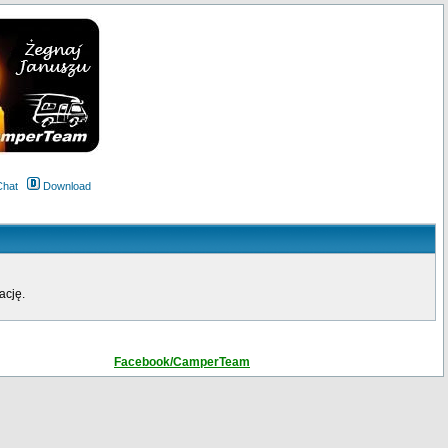
Chat
Download
ację.
Facebook/CamperTeam