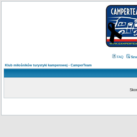
FAQ
Szu
Klub miłośników turystyki kamperowej - CamperTeam
Skon