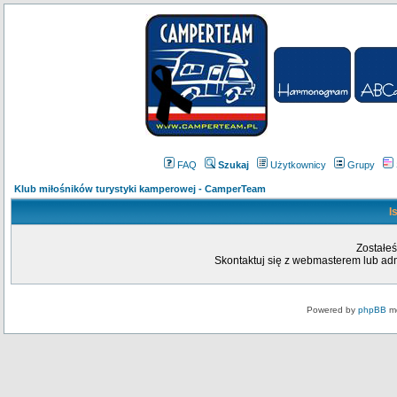
FAQ
Szukaj
Użytkownicy
Grupy
Klub miłośników turystyki kamperowej - CamperTeam
I
Zostałeś
Skontaktuj się z webmasterem lub admi
Powered by
phpBB
mo